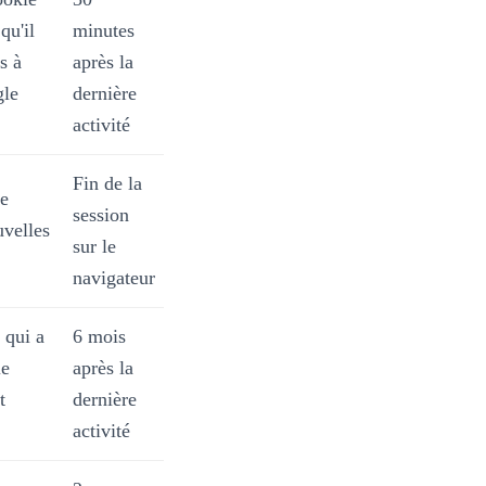
qu'il
minutes
s à
après la
gle
dernière
activité
Fin de la
le
session
uvelles
sur le
navigateur
 qui a
6 mois
le
après la
t
dernière
activité