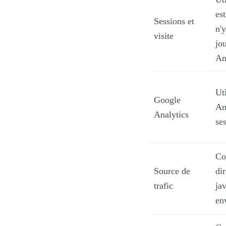
est
Sessions et
n'
visite
jo
An
Ut
Google
An
Analytics
ses
Co
Source de
dir
trafic
ja
en