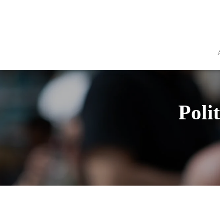
A
Poli