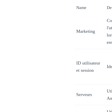
Name
De
Co
l'
Marketing
lo
en
ID utilisateur
Ide
et session
Ut
Serveurs
An
Uti