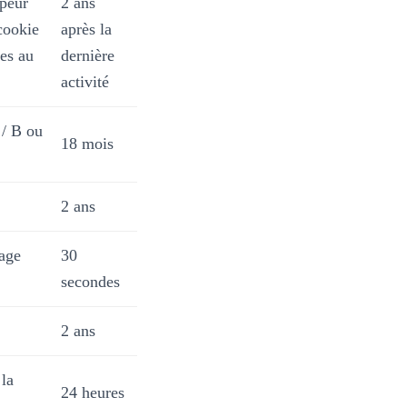
ppeur
2 ans
cookie
après la
es au
dernière
activité
 / B ou
18 mois
2 ans
page
30
secondes
2 ans
 la
24 heures