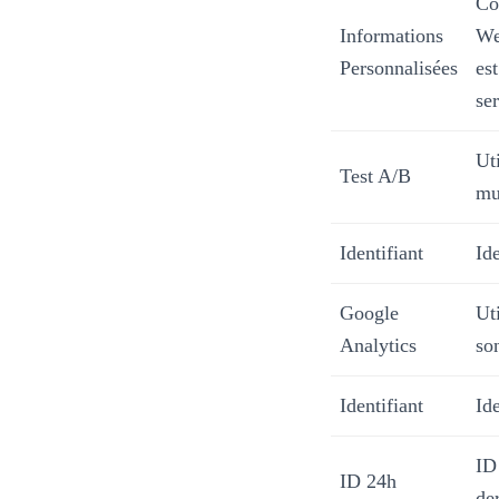
Co
Informations
We
Personnalisées
es
se
Uti
Test A/B
mu
Identifiant
Ide
Google
Ut
Analytics
so
Identifiant
Ide
ID 
ID 24h
der