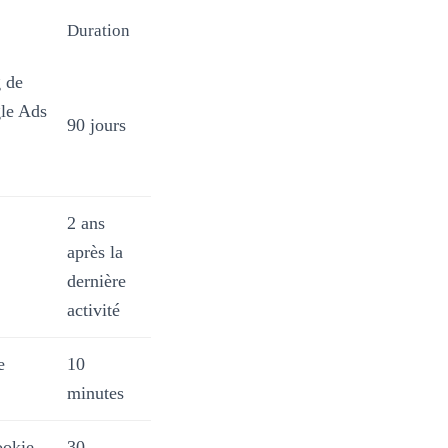
Duration
g de
gle Ads
90 jours
2 ans
après la
dernière
activité
e
10
minutes
ookie
30