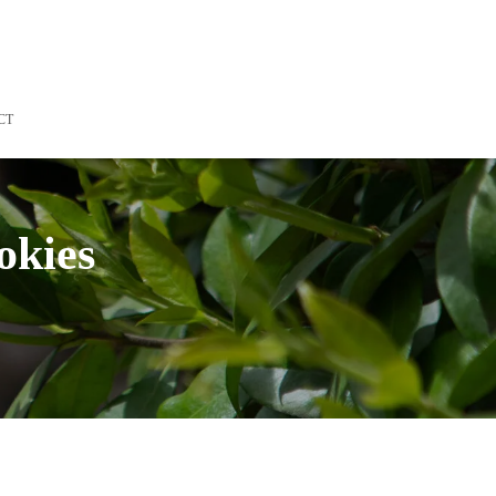
CT
okies