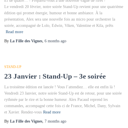
Et de quatre… ! Préparez-vous à une nouvelle vague de rires !
Le vendredi 20 février, notre soirée Stand-Up revient pour une quatrième
édition qui promet énergie, humour et bonne ambiance. À la
présentation, Alex sera une nouvelle fois au micro pour orchestrer la
soirée, accompagné de Lolo, Edwin, Viken, Valentine et Kila, prêts
Read more
By
La Fille des Vignes
,
6 months
ago
STAND-UP
23 Janvier : Stand-Up – 3e soirée
La troisième édition est lancée ! Vous l’attendiez… elle est enfin là !
Vendredi 23 Janvier, notre soirée Stand-Up est de retour, pour une soirée
rythmée par le rire et la bonne humeur. Alex Pacaud reprend les
commandes, accompagné cette fois ci de France, Michel, Dany, Sylvain
et Xavier. Rendez-vous
Read more
By
La Fille des Vignes
,
7 months
ago